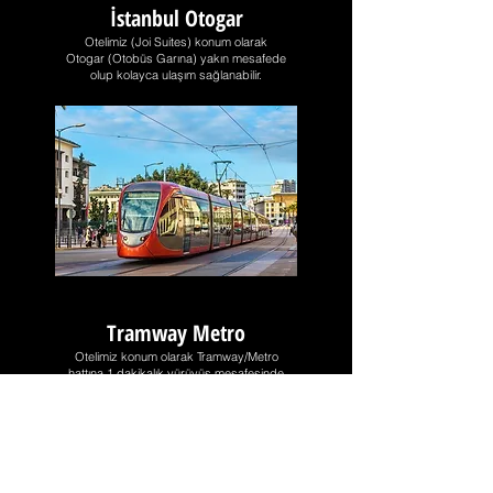
İstanbul Otogar
Otelimiz (Joi Suites) konum olarak
Otogar (Otobüs Garına) yakın mesafede
olup kolayca ulaşım sağlanabilir.
Tramway Metro
Otelimiz konum olarak Tramway/Metro
hattına 1 dakikalık yürüyüş mesafesinde
olup kolayca ulaşım sağlanabilir.